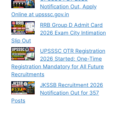
Notification Out, Apply
Online at upsssc.gov.in
RRB Group D Admit Card
2026 Exam City Intimation
Slip Out
UPSSSC OTR Registration
2026 Started: One-Time
Registration Mandatory for All Future
Recruitments
JKSSB Recruitment 2026
Notification Out for 357
Posts