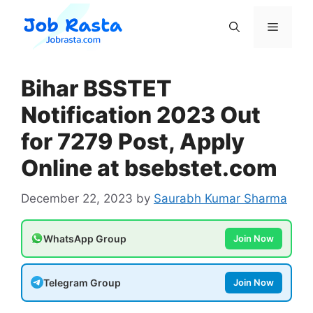
Skip
to
Menu
content
Bihar BSSTET
Notification 2023 Out
for 7279 Post, Apply
Online at bsebstet.com
December 22, 2023
by
Saurabh Kumar Sharma
WhatsApp Group
Join Now
Telegram Group
Join Now