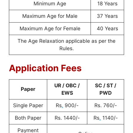
Minimum Age
18 Years
Maximum Age for Male
37 Years
Maximum Age for Female
40 Years
The Age Relaxation applicable as per the
Rules.
Application Fees
UR / OBC /
SC / ST /
Paper
EWS
PWD
Single Paper
Rs
.
900/-
Rs. 760/-
Both Paper
Rs. 1440/-
Rs
.
1140/-
Payment