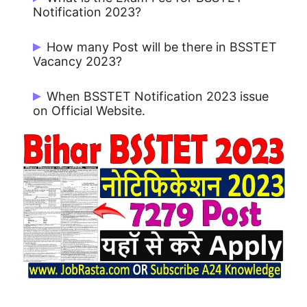
27/12/2023.
Notification 2023?
Rs. 1140/- to Rs. 760/- (Paper Wise)
How many Post will be there in BSSTET
Vacancy 2023?
There are 7279 Posts.
When BSSTET Notification 2023 issue
on Official Website.
BSSTET Notification 2023 issue on
02/12/2023.